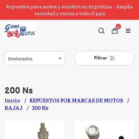
Repuestos para motos y scooters en Argentina – Amplia
variedad y envíos a todo el país
0
Filtrar
200 Ns
Inicio
REPUESTOS POR MARCAS DE MOTOS
BAJAJ
200 Ns