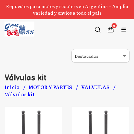
Repuestos para motos y scooters en Argentina – Amplia
variedad y envíos a todo el país
0
Válvulas kit
Inicio
MOTOR Y PARTES
VALVULAS
Válvulas kit