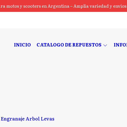
ra motos y scooters en Argentina – Amplia variedad y envíos a
INICIO
CATALOGO DE REPUESTOS
INF
Engranaje Arbol Levas