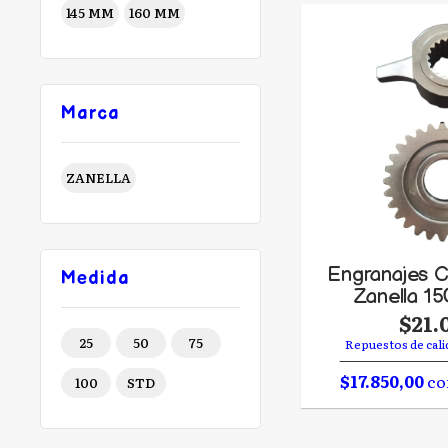
145 MM
160 MM
250 Patagonia
Bicilindrica
300 Rz 3
Marca
ZANELLA
Engranajes C
Medida
Zanella 15
$21.
25
50
75
Repuestos de cali
$17.850,00
co
100
STD