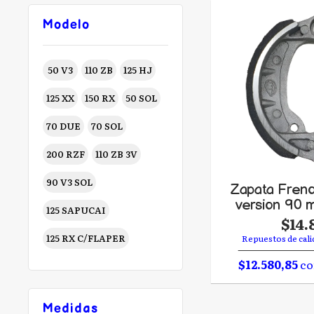
Modelo
50 V3
110 ZB
125 HJ
125 XX
150 RX
50 SOL
70 DUE
70 SOL
200 RZF
110 ZB 3V
90 V3 SOL
Zapata Freno
version 90 
125 SAPUCAI
$14.
125 RX C/FLAPER
Repuestos de cali
$12.580,85
co
Medidas