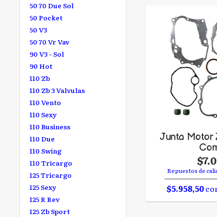
50 70 Due Sol
50 Pocket
50 V3
50 70 Vr Vav
90 V3 - Sol
90 Hot
110 Zb
110 Zb 3 Valvulas
110 Vento
110 Sexy
110 Business
Junta Motor 
110 Due
Com
110 Swing
$7.
110 Tricargo
Repuestos de cali
125 Tricargo
125 Sexy
$5.958,50
con
125 R Rev
125 Zb Sport