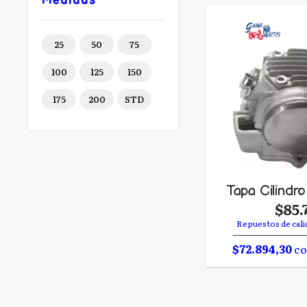
Medidas
25
50
75
100
125
150
175
200
STD
Tapa Cilindr
$85.
Repuestos de cali
$72.894,30
co