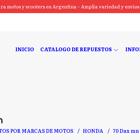
ra motos y scooters en Argentina – Amplia variedad y envíos a
INICIO
CATALOGO DE REPUESTOS
INF
n
TOS POR MARCAS DE MOTOS
HONDA
70 Dax mn