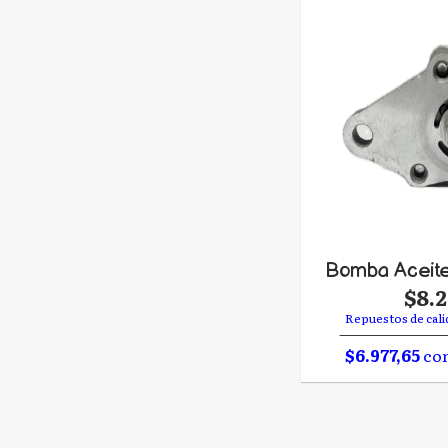
Bomba Aceit
$8.
Repuestos de cali
$6.977,65
con