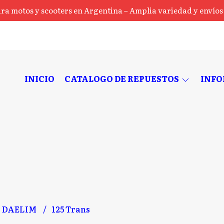
ra motos y scooters en Argentina – Amplia variedad y envíos a
INICIO
CATALOGO DE REPUESTOS
INF
DAELIM
125 Trans