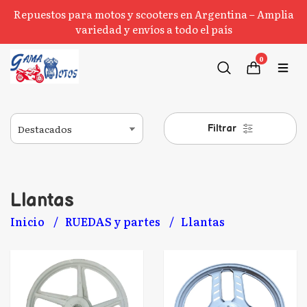
Repuestos para motos y scooters en Argentina – Amplia
variedad y envíos a todo el país
0
Filtrar
Llantas
Inicio
RUEDAS y partes
Llantas