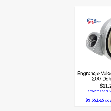
Engranaje Vel
200 Dak
$11.
Repuestos de cali
$9.551,45
con