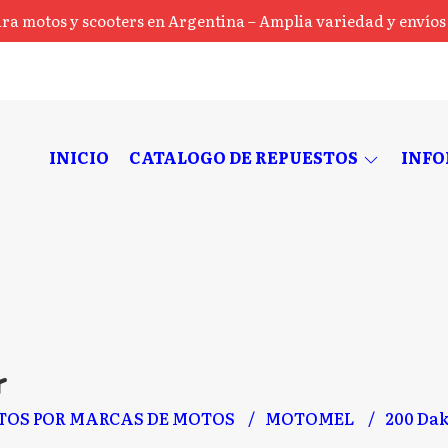
ra motos y scooters en Argentina – Amplia variedad y envíos a
INICIO
CATALOGO DE REPUESTOS
INF
r
TOS POR MARCAS DE MOTOS
MOTOMEL
200 Da