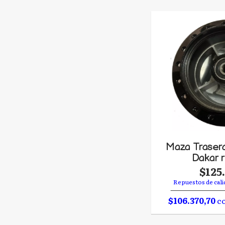
Maza Traser
Dakar 
$125
Repuestos de cali
$106.370,70
co