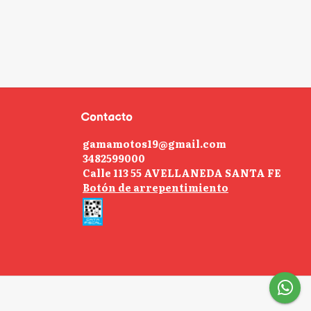
Contacto
gamamotos19@gmail.com
3482599000
Calle 113 55 AVELLANEDA SANTA FE
Botón de arrepentimiento