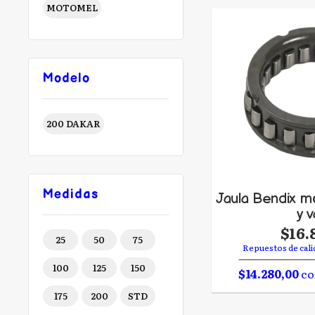
MOTOMEL
Modelo
200 DAKAR
Medidas
Jaula Bendix m
y v
$16.
25
50
75
Repuestos de cali
100
125
150
$14.280,00
co
175
200
STD