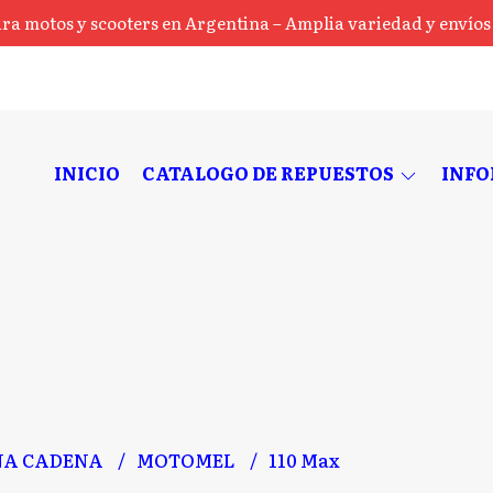
ra motos y scooters en Argentina – Amplia variedad y envíos a
INICIO
CATALOGO DE REPUESTOS
INF
NA CADENA
MOTOMEL
110 Max