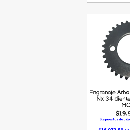
Engranaje Arbo
Nx 34 dient
MO
$19.
Repuestos de cali
$16.972,80
co