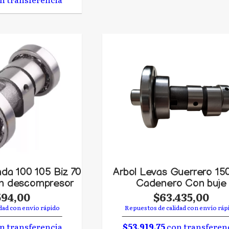
da 100 105 Biz 70
Arbol Levas Guerrero 15
on descompresor
Cadenero Con buje
594,00
$63.435,00
dad con envío rápido
Repuestos de calidad con envío ráp
n transferencia
$53.919,75
con transferen