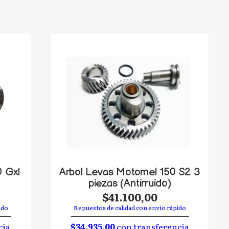
0 Gxl
Arbol Levas Motomel 150 S2 3
piezas (Antirruido)
$41.100,00
ido
Repuestos de calidad con envío rápido
cia
$34.935,00
con transferencia