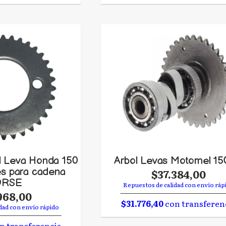
l Leva Honda 150
Arbol Levas Motomel 15
es para cadena
$37.384,00
RSE
Repuestos de calidad con envío ráp
968,00
$31.776,40
con transferen
dad con envío rápido
n transferencia