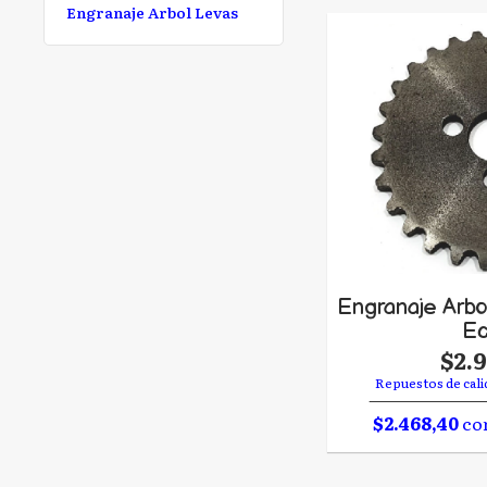
Engranaje Arbol Levas
Engranaje Arb
E
$2.
Repuestos de cali
$2.468,40
con