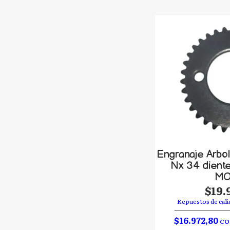
Engranaje Arbo
Nx 34 dient
MO
$19.
Repuestos de cali
$16.972,80
co