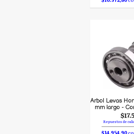
Arbol Levas Hon
mm largo - C
$17.
Repuestos de cali
$14.954,90
co