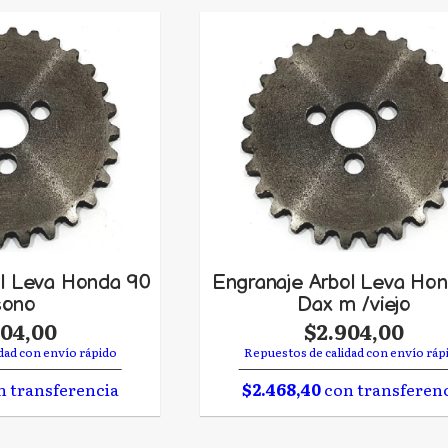
ol Leva Honda 90
Engranaje Arbol Leva Hon
cono
Dax m /viejo
904,00
$2.904,00
dad con envío rápido
Repuestos de calidad con envío ráp
 transferencia
$2.468,40
con transferen