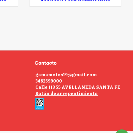
Contacto
gamamotos19@gmail.com
3482599000
Calle 113 55 AVELLANEDA SANTA FE
Botón de arrepentimiento