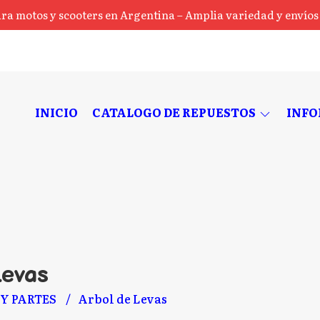
ra motos y scooters en Argentina – Amplia variedad y envíos a
INICIO
CATALOGO DE REPUESTOS
INF
Levas
Y PARTES
Arbol de Levas