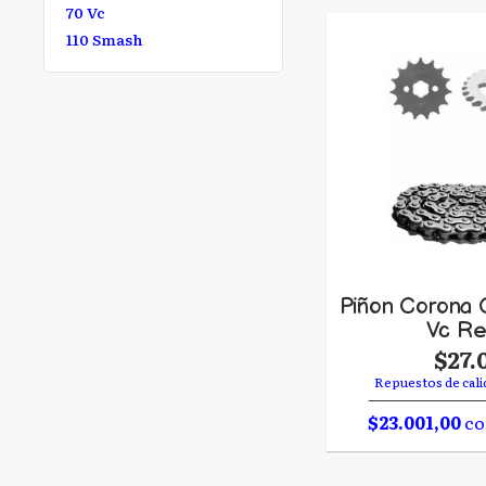
70 Vc
110 Smash
Piñon Corona 
Vc Re
$27.
Repuestos de cali
$23.001,00
co