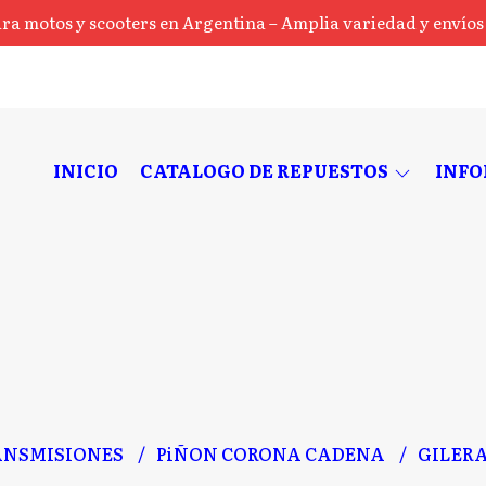
ra motos y scooters en Argentina – Amplia variedad y envíos a
INICIO
CATALOGO DE REPUESTOS
INF
ANSMISIONES
PiÑON CORONA CADENA
GILER