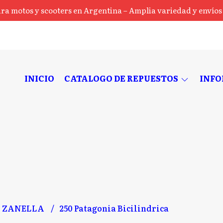
ra motos y scooters en Argentina – Amplia variedad y envíos a
INICIO
CATALOGO DE REPUESTOS
INF
ZANELLA
250 Patagonia Bicilindrica