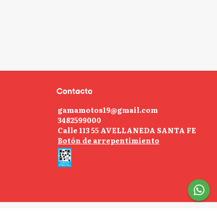
Contacto
gamamotos19@gmail.com
3482599000
Calle 113 55 AVELLANEDA SANTA FE
Botón de arrepentimiento