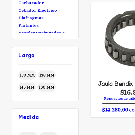
Carburador
Cebador Electrico
Diafragmas
Flotantes
Acoples Carburador a
Filtro
Ejes de Piñon
Embrague
Largo
Canasta
Campana
130 MM
138 MM
Discos Embrague
Jaula Bendix
Centrifugo
145 MM
160 MM
$16.
Palanca Embrague
Repuestos de cali
Caja Cambios
Tambor con horquillas
$14.280,00
co
Horquillas
Medida
Eje de Cambio
Palanca cambio