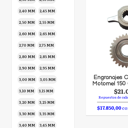
completo
2,40 MM
2,45 MM
Pegamento juntas
Tapa de Cilindro
2,50 MM
2,55 MM
Bulon tapa valvulas
Eje de Arranque
2,60 MM
2,65 MM
Bendix
2,70 MM
2,75 MM
Kit Reparacion bendix
Rulemanes
2,80 MM
2,85 MM
Rectificaciones
2,90 MM
2,95 MM
Varilla Nivel Aceite
Tapa Lado Encendido
Engranajes C
3,00 MM
3,05 MM
Motomel 150 
Tapa Lado Embrague
$21.
Tapón Carter
3,10 MM
3,15 MM
Repuestos de cali
3,20 MM
3,25 MM
$17.850,00
co
3,30 MM
3,35 MM
3,40 MM
3,45 MM