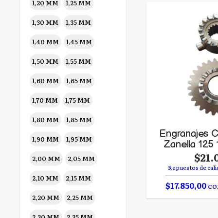
Grifo nafta
1,20 MM
1,25 MM
Bomba Nafta
1,30 MM
1,35 MM
Palanca arranque
Resorte palanca de
1,40 MM
1,45 MM
arranque
Crique arranque
1,50 MM
1,55 MM
Retenes
1,60 MM
1,65 MM
Retenes Motor
Retenes Valvulas
1,70 MM
1,75 MM
VALVULAS
1,80 MM
1,85 MM
Válvulas kit
Engranajes C
Válvula
1,90 MM
1,95 MM
Zanella 125 
Guias de válvulas
$21.
Pastillas Regulacion
2,00 MM
2,05 MM
Valvulas
Repuestos de cali
2,10 MM
2,15 MM
Junta Tapa Valvulas
$17.850,00
co
Juntas
2,20 MM
2,25 MM
juntas de cabezal
juntas de motor
2,30 MM
2,35 MM