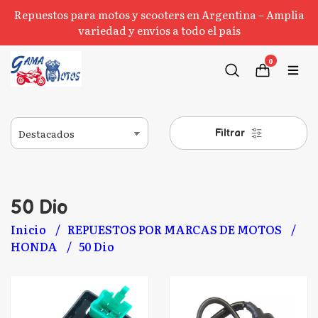
Repuestos para motos y scooters en Argentina – Amplia
variedad y envíos a todo el país
0
Filtrar
50 Dio
Inicio
REPUESTOS POR MARCAS DE MOTOS
HONDA
50 Dio