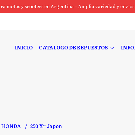
ra motos y scooters en Argentina – Amplia variedad y envíos a
INICIO
CATALOGO DE REPUESTOS
INF
HONDA
250 Xr Japon