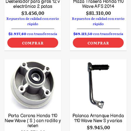
Destellador para giros 12 v
Maza Trasera Honda 110
electrónico 2 patas
Wave AFS 2014
$3.456,00
$81.310,00
Repuestos de calidad con envío
Repuestos de calidad con envío
rápido
rápido
$2.937,60
con transferencia
$69.113,50
con transferencia
COMPRAR
COMPRAR
Porta Corona Honda 110
Palanca Arranque Honda
New Wave ( S ) con rodillo y
110 Wave New S y varias
reten
$9.945,00