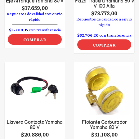
Eje Arranque Yamaha 80 V
Maza Trasera Yamaha 80 V
V 100 Alfa
$17.659,00
$73.772,00
Repuestos de calidad con envío
Repuestos de calidad con envío
rápido
rápido
$15.010,15
con transferencia
$62.706,20
con transferencia
COMPRAR
COMPRAR
Llavero Contacto Yamaha
Flotante Carburador
80 V
Yamaha 80 V
$20.886,00
$31.108,00