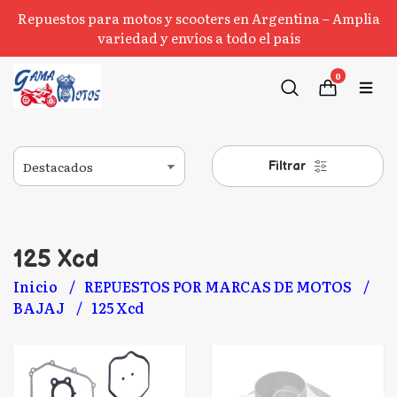
Repuestos para motos y scooters en Argentina – Amplia
variedad y envíos a todo el país
0
Filtrar
125 Xcd
Inicio
REPUESTOS POR MARCAS DE MOTOS
BAJAJ
125 Xcd