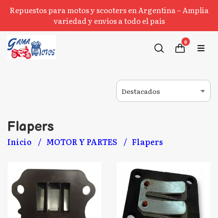
Repuestos para motos y scooters en Argentina – Amplia
variedad y envíos a todo el país
0
Flapers
Inicio
MOTOR Y PARTES
Flapers