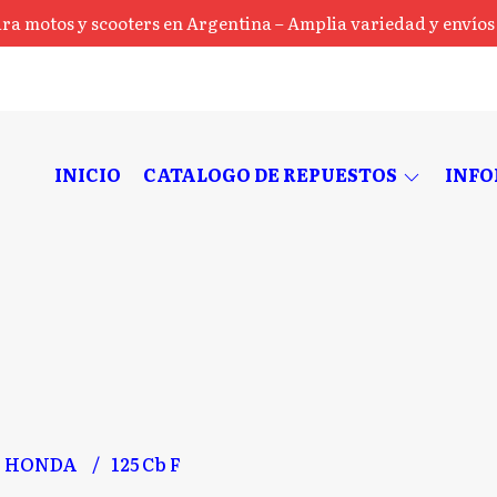
ra motos y scooters en Argentina – Amplia variedad y envíos a
INICIO
CATALOGO DE REPUESTOS
INF
HONDA
125 Cb F