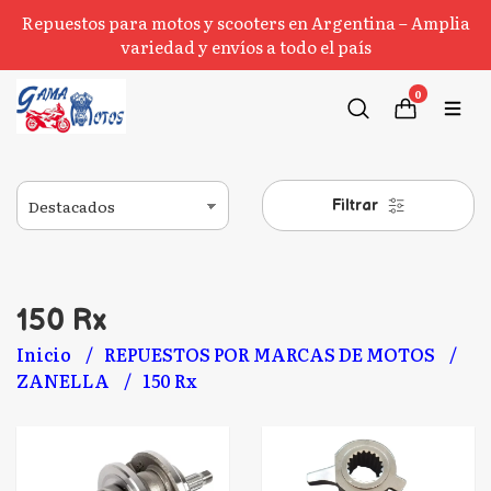
Repuestos para motos y scooters en Argentina – Amplia
variedad y envíos a todo el país
0
Filtrar
150 Rx
Inicio
REPUESTOS POR MARCAS DE MOTOS
ZANELLA
150 Rx