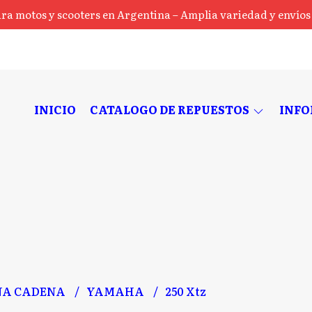
ra motos y scooters en Argentina – Amplia variedad y envíos a
INICIO
CATALOGO DE REPUESTOS
INF
NA CADENA
YAMAHA
250 Xtz