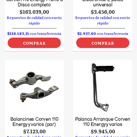
Disco completo
universal
$163.039,00
$3.456,00
Repuestos de calidad con envío
Repuestos de calidad con envío
rápido
rápido
$138.583,15
con transferencia
$2.937,60
con transferencia
COMPRAR
COMPRAR
Balancines Corven 110
Palanca Arranque Corven
Energy y varios (par)
110 Energy y varias
$7.123,00
$9.945,00