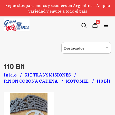
Repuestos para motos y scooters en Argentina – Amplia
variedad y envíos a todo el país
0
110 Bit
Inicio
KIT TRANSMISIONES
PiÑON CORONA CADENA
MOTOMEL
110 Bit