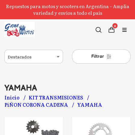
Repuestos para motos y scooters en Argentina – Amplia
variedad y envíos a todo el país
0
Filtrar
YAMAHA
Inicio
KIT TRANSMISIONES
PiÑON CORONA CADENA
YAMAHA