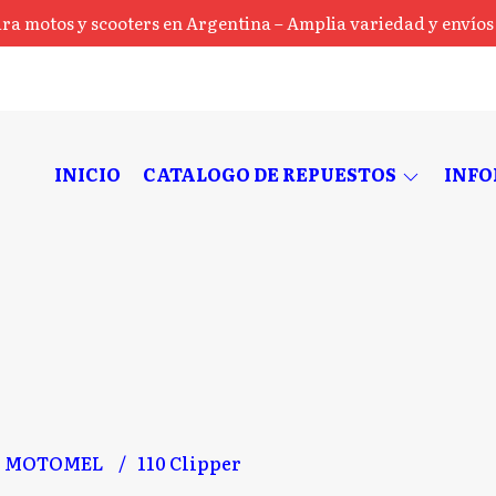
ra motos y scooters en Argentina – Amplia variedad y envíos a
INICIO
CATALOGO DE REPUESTOS
INF
MOTOMEL
110 Clipper