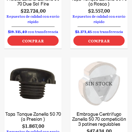
70 Due Sol Fire
(a Rosca )
$22.724,00
$2.557,00
Repuestos de calidad con envío
Repuestos de calidad con envío
rápido
rápido
$19.315,40
con transferencia
$2.173,45
con transferencia
COMPRAR
COMPRAR
SIN STOCK
Tapa Tanque Zanella 50 70
Embrague Centrifugo
(a Presion )
Zanella 50 70 competición
3 patines regulables
$1.867,00
$47.424,00
Repuestos de calidad con envío