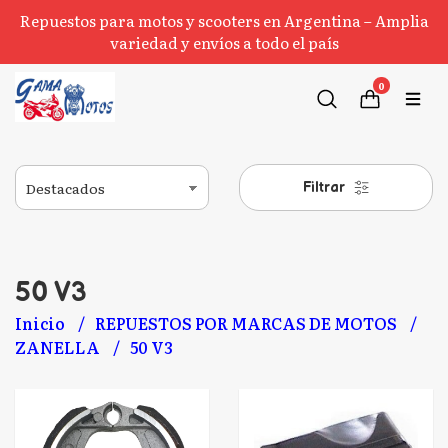
Repuestos para motos y scooters en Argentina – Amplia
variedad y envíos a todo el país
0
Filtrar
50 V3
Inicio
REPUESTOS POR MARCAS DE MOTOS
ZANELLA
50 V3