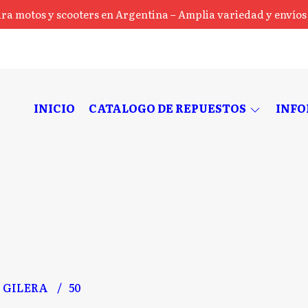
ra motos y scooters en Argentina – Amplia variedad y envíos a
INICIO
CATALOGO DE REPUESTOS
INF
GILERA
50