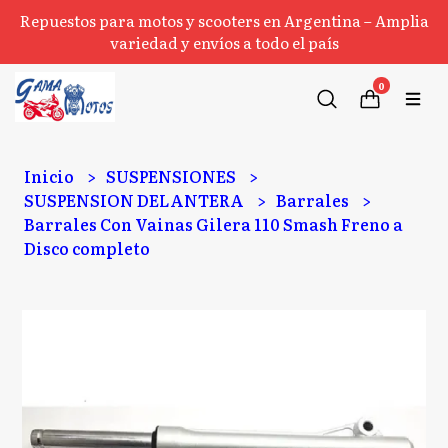
Repuestos para motos y scooters en Argentina – Amplia
variedad y envíos a todo el país
0
Inicio
SUSPENSIONES
SUSPENSION DELANTERA
Barrales
Barrales Con Vainas Gilera 110 Smash Freno a
Disco completo