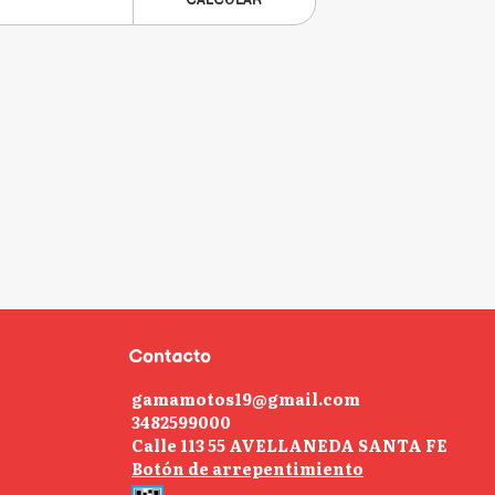
CALCULAR
Contacto
gamamotos19@gmail.com
3482599000
Calle 113 55 AVELLANEDA SANTA FE
Botón de arrepentimiento