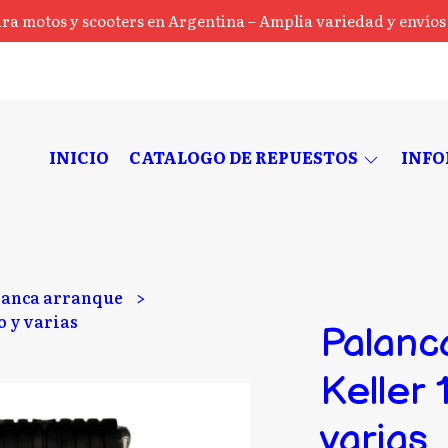
ra motos y scooters en Argentina – Amplia variedad y envíos a
INICIO
CATALOGO DE REPUESTOS
INF
lanca arranque
o y varias
Palanc
Keller 
varias