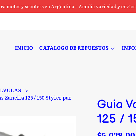
ra motos y scooters en Argentina – Amplia variedad y envíos a
INICIO
CATALOGO DE REPUESTOS
INF
LVULAS
s Zanella 125 / 150 Styler par
Guia Va
125 / 1
$5.028,00