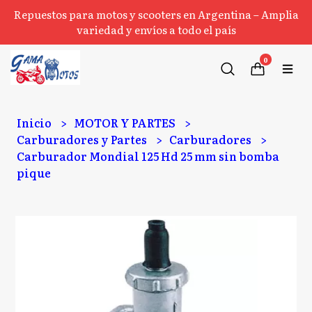
Repuestos para motos y scooters en Argentina – Amplia
variedad y envíos a todo el país
0
Inicio
MOTOR Y PARTES
Carburadores y Partes
Carburadores
Carburador Mondial 125 Hd 25 mm sin bomba
pique