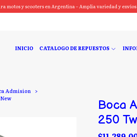
ra motos y scooters en Argentina – Amplia variedad y envíos a
INICIO
CATALOGO DE REPUESTOS
INF
ca Admision
r New
Boca A
250 Tw
$11.289,0