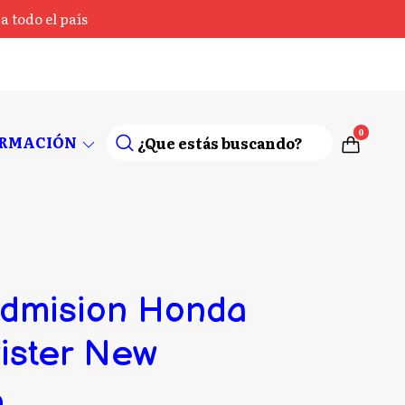
 todo el país
0
ORMACIÓN
dmision Honda
ister New
0