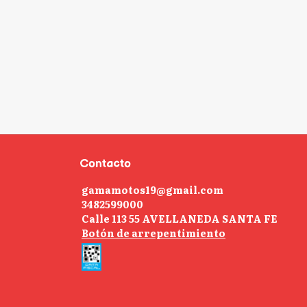
Contacto
gamamotos19@gmail.com
3482599000
Calle 113 55 AVELLANEDA SANTA FE
Botón de arrepentimiento