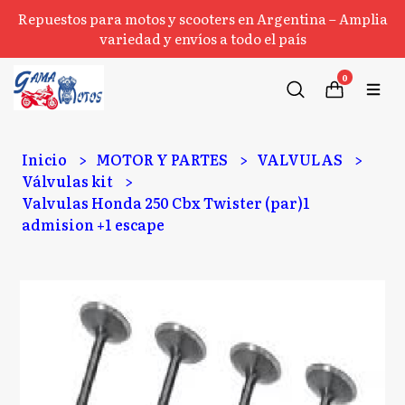
Repuestos para motos y scooters en Argentina – Amplia
variedad y envíos a todo el país
0
Inicio
MOTOR Y PARTES
VALVULAS
Válvulas kit
Valvulas Honda 250 Cbx Twister (par)1
admision +1 escape