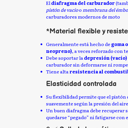
El
diafragma del carburador
(tamb
pistón de vacío
o
membrana del émbo
carburadores modernos de moto
*
Material flexible y resist
Generalmente está hecho de
goma o
neopreno)
, a veces reforzado con te
Debe soportar la
depresión (vacío)
carburador sin deformarse ni rompe
Tiene alta
resistencia al combusti
Elasticidad controlada
Su flexibilidad permite que el pistón
suavemente según la presión del aire
Un buen diafragma debe recuperar s
quedarse “pegado” ni fatigarse con e