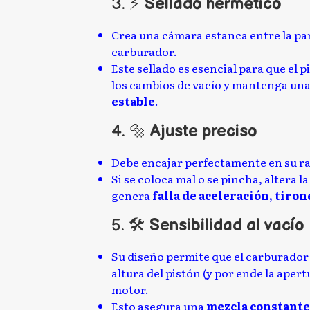
3. ⚡
Sellado hermético
Crea una cámara estanca entre la par
carburador.
Este sellado es esencial para que el
los cambios de vacío y mantenga un
estable
.
4. 🔩
Ajuste preciso
Debe encajar perfectamente en su ra
Si se coloca mal o se pincha, altera 
genera
falla de aceleración, tiro
5. 🛠️
Sensibilidad al vacío
Su diseño permite que el carburado
altura del pistón (y por ende la apert
motor.
Esto asegura una
mezcla constant