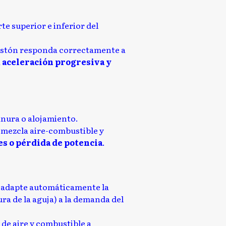
te superior e inferior del
 pistón responda correctamente a
a
aceleración progresiva y
nura o alojamiento.
la mezcla aire-combustible y
nes o pérdida de potencia
.
r adapte automáticamente la
ura de la aguja) a la demanda del
e
de aire y combustible a