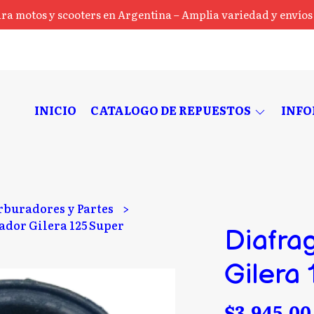
ra motos y scooters en Argentina – Amplia variedad y envíos a
INICIO
CATALOGO DE REPUESTOS
INF
rburadores y Partes
dor Gilera 125 Super
Diafra
Gilera
$3.945,00