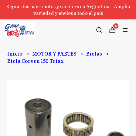
Repuestos para motos y scooters en Argentina – Amplia
variedad y envíos a todo el país
0
Inicio
MOTOR Y PARTES
Bielas
Biela Corven 150 Triax