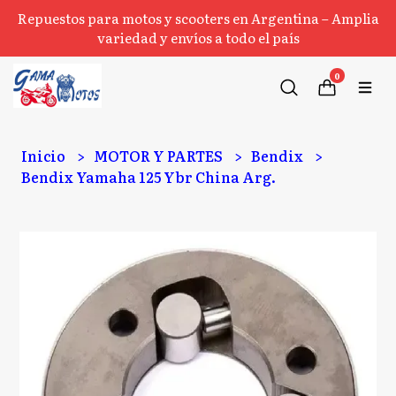
Repuestos para motos y scooters en Argentina – Amplia
variedad y envíos a todo el país
0
Inicio
MOTOR Y PARTES
Bendix
Bendix Yamaha 125 Ybr China Arg.