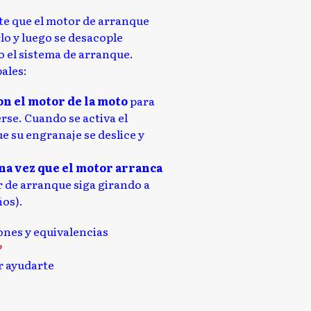
te que el motor de arranque
o y luego se desacople
 el sistema de arranque.
pales:
n el motor de la moto
para
rse. Cuando se activa el
e su engranaje se deslice y
a vez que el motor arranca
r de arranque siga girando a
ños).
iones y equivalencias
?
 ayudarte