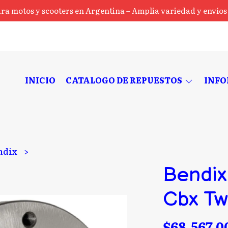
ra motos y scooters en Argentina – Amplia variedad y envíos a
INICIO
CATALOGO DE REPUESTOS
INF
ndix
Bendix
Cbx Tw
$68.567,0