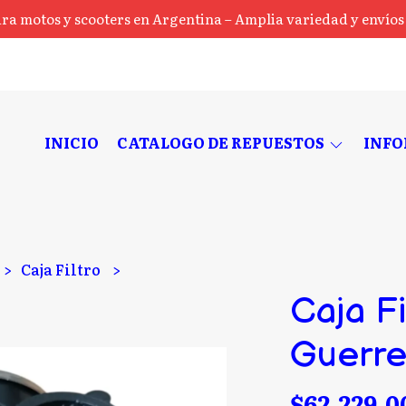
ra motos y scooters en Argentina – Amplia variedad y envíos a
INICIO
CATALOGO DE REPUESTOS
INF
Caja Filtro
Caja Fi
Guerre
$62.229,0