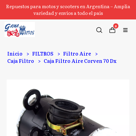
Repuestos para motos y scooters en Argentina – Amplia
variedad y envíos a todo el país
0
Inicio
FILTROS
Filtro Aire
Caja Filtro
Caja Filtro Aire Corven 70 Dx