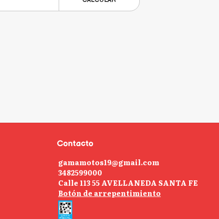
CALCULAR
Contacto
gamamotos19@gmail.com
3482599000
Calle 113 55 AVELLANEDA SANTA FE
Botón de arrepentimiento