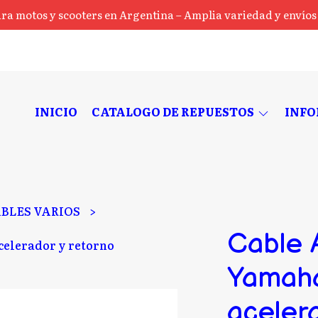
ra motos y scooters en Argentina – Amplia variedad y envíos a
INICIO
CATALOGO DE REPUESTOS
INF
BLES VARIOS
Cable 
celerador y retorno
Yamaha
acelera