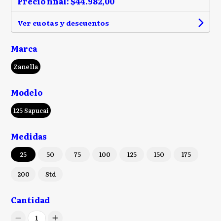
Precio final:
$44.982,00
Ver cuotas y descuentos
Marca
Zanella
Modelo
125 Sapucai
Medidas
25
50
75
100
125
150
175
200
Std
Cantidad
1