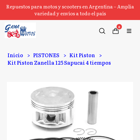
Repuestos para motos y scooters en Argentina – Amplia
variedad y envíos a todo el país
0
Inicio
PISTONES
Kit Piston
Kit Piston Zanella 125 Sapucai 4 tiempos