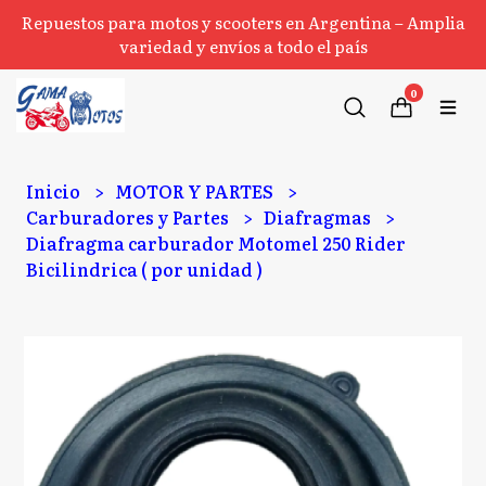
Repuestos para motos y scooters en Argentina – Amplia
variedad y envíos a todo el país
0
Inicio
MOTOR Y PARTES
Carburadores y Partes
Diafragmas
Diafragma carburador Motomel 250 Rider
Bicilindrica ( por unidad )