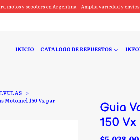
ra motos y scooters en Argentina – Amplia variedad y envíos a
INICIO
CATALOGO DE REPUESTOS
INF
LVULAS
as Motomel 150 Vx par
Guia V
150 Vx
$5.028,00