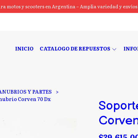
ra motos y scooters en Argentina – Amplia variedad y envíos a
INICIO
CATALOGO DE REPUESTOS
INF
NUBRIOS Y PARTES
nubrio Corven 70 Dx
Soport
Corven
$39.615,0