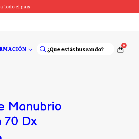
 todo el país
0
ORMACIÓN
e Manubrio
 70 Dx
0