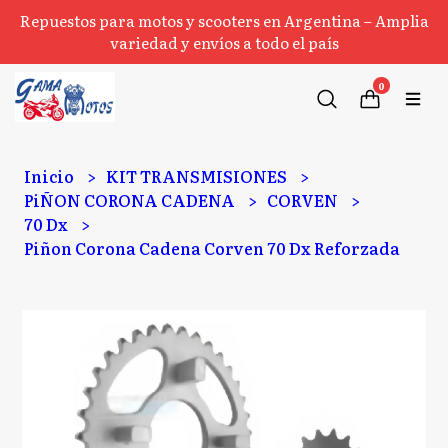
Repuestos para motos y scooters en Argentina – Amplia
variedad y envíos a todo el país
0
Inicio
KIT TRANSMISIONES
PiÑON CORONA CADENA
CORVEN
70 Dx
Piñon Corona Cadena Corven 70 Dx Reforzada